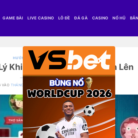
GAME BÀI
LIVE CASINO
LÔ ĐỀ
ĐÁ GÀ
CASINO
NỔ HŨ
BẮN
×
HƯỚNG DẪN
ý Khi Bị Chặt Heo Trong Tiến Lên
G VÀO
THÁNG 1 15, 2026
BỞI
SEO