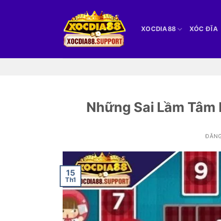
Bỏ
qua
XOCDIA88
XÓC ĐĨA
nội
dung
Những Sai Lầm Tâm L
ĐĂN
15
Th1