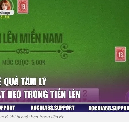
m lý khi bị chặt heo trong tiến lên