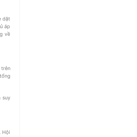
è dặt
hủ áp
ng về
 trên
 tổng
m suy
. Hội