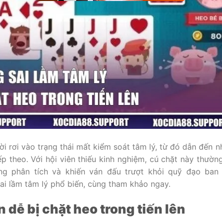
i rơi vào trạng thái mất kiểm soát tâm lý, từ đó dẫn đến 
ếp theo. Với hội viên thiếu kinh nghiệm, cú chặt này thườn
g phân tích và khiến ván đấu trượt khỏi quỹ đạo ban 
ai lầm tâm lý phổ biến, cùng tham khảo ngay.
 dễ bị chặt heo trong tiến lên