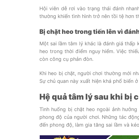
Hội viên dễ rơi vào trạng thái đánh nhan
thường khiến tình hình trở nên tồi tệ hơn th
Bị chặt heo trong tiến lên vì đán
Một sai lầm tâm lý khác là đánh giá thấp
heo trong thời điểm nguy hiểm. Việc thiế
còn công cụ phản đòn.
Khi heo bị chặt, người chơi thường mới nh
Sự chủ quan này xuất hiện khá phổ biến ở 
Hệ quả tâm lý sau khi bị 
Tình huống bị chặt heo ngoài ảnh hưởng
phong độ của người chơi. Những tác động
đến phong độ, làm gia tăng sai lầm và kéo