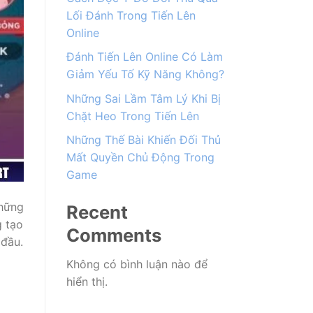
Lối Đánh Trong Tiến Lên
Online
Đánh Tiến Lên Online Có Làm
Giảm Yếu Tố Kỹ Năng Không?
Những Sai Lầm Tâm Lý Khi Bị
Chặt Heo Trong Tiến Lên
Những Thế Bài Khiến Đối Thủ
Mất Quyền Chủ Động Trong
Game
những
Recent
g tạo
Comments
đầu.
Không có bình luận nào để
hiển thị.