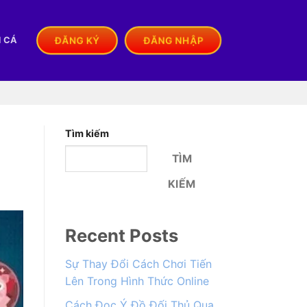
ĐĂNG KÝ
ĐĂNG NHẬP
 CÁ
Tìm kiếm
TÌM
KIẾM
Recent Posts
Sự Thay Đổi Cách Chơi Tiến
Lên Trong Hình Thức Online
Cách Đọc Ý Đồ Đối Thủ Qua