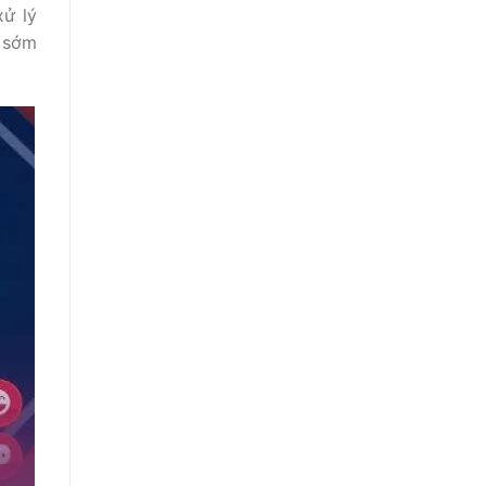
xử lý
n sớm