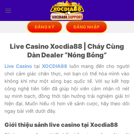
Bỏ
qua
nội
dung
ĐĂNG KÝ
ĐĂNG NHẬP
Live Casino Xocdia88 | Cháy Cùng
Dàn Dealer “Nóng Bỏng”
Live Casino
tại
XOCDIA88
luôn mang đến cho người
chơi cảm giác chân thực, nơi bạn có thể hòa mình vào
không khí như một sòng bạc quốc tế. Với sự kết hợp
công nghệ tiên tiến đã giúp hội viên cảm nhận rõ nét
sự minh bạch, đồng thời tận hưởng trải nghiệm giải trí
hiện đại. Muốn hiểu rõ hơn về sảnh cược, hãy theo dõi
ngay bài viết dưới đây.
Giới thiệu sảnh live casino tại Xocdia88