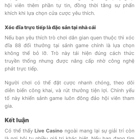
hội viên thêm phần tự tin, đồng thời tăng sự phấn
khích khi lựa chọn cửa cược yêu thích.
Xóc đĩa trực tiếp là đặc sản tại nhà cái
Nếu bạn yêu thích trò chơi dân gian quen thuộc thì xóc
đĩa 88 đổi thưởng tại sảnh game chính là lựa chọn
không thể bỏ lỡ. Trò này tái hiện đúng cách thức
truyền thống nhưng được nâng cấp nhờ công nghệ
phát trực tiếp.
Người chơi có thể đặt cược nhanh chóng, theo dõi
diễn biến công khai, và rút thưởng tiện lợi. Chính yếu
tố này khiến sảnh game luôn đông đảo hội viên tham
gia.
Kết luận
Có thể thấy
Live Casino
ngoài mang lại sự giải trí còn
là nơi hội tụ nhiều giá trị khác biệt. Nếu bạn đang tìm