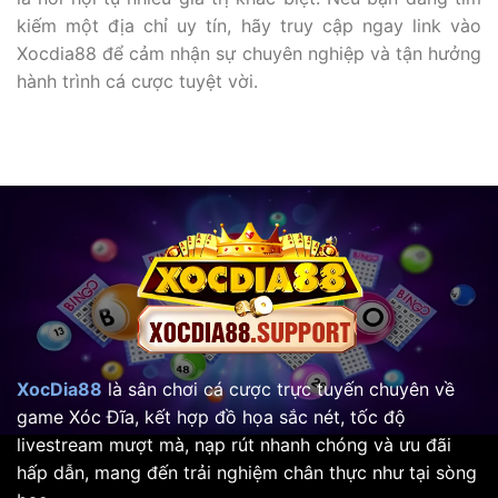
kiếm một địa chỉ uy tín, hãy truy cập ngay link vào
Xocdia88 để cảm nhận sự chuyên nghiệp và tận hưởng
hành trình cá cược tuyệt vời.
XocDia88
là sân chơi cá cược trực tuyến chuyên về
game Xóc Đĩa, kết hợp đồ họa sắc nét, tốc độ
livestream mượt mà, nạp rút nhanh chóng và ưu đãi
hấp dẫn, mang đến trải nghiệm chân thực như tại sòng