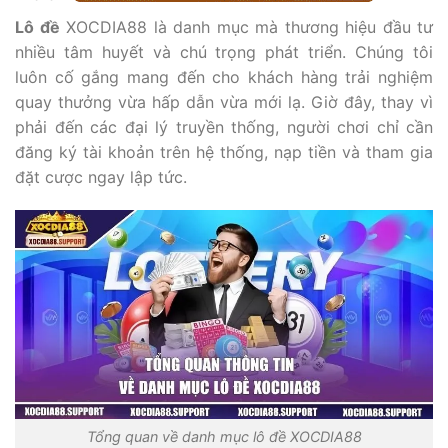
Lô đề
XOCDIA88 là danh mục mà thương hiệu đầu tư
nhiều tâm huyết và chú trọng phát triển. Chúng tôi
luôn cố gắng mang đến cho khách hàng trải nghiệm
quay thưởng vừa hấp dẫn vừa mới lạ. Giờ đây, thay vì
phải đến các đại lý truyền thống, người chơi chỉ cần
đăng ký tài khoản trên hệ thống, nạp tiền và tham gia
đặt cược ngay lập tức.
Tổng quan về danh mục lô đề XOCDIA88