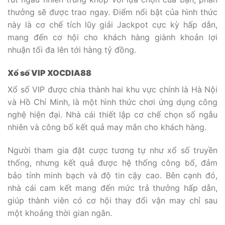
thưởng sẽ được trao ngay. Điểm nổi bật của hình thức
này là cơ chế tích lũy giải Jackpot cực kỳ hấp dẫn,
mang đến cơ hội cho khách hàng giành khoản lợi
nhuận tối đa lên tới hàng tỷ đồng.
Xổ số VIP XOCDIA88
Xổ số VIP được chia thành hai khu vực chính là Hà Nội
và Hồ Chí Minh, là một hình thức chơi ứng dụng công
nghệ hiện đại. Nhà cái thiết lập cơ chế chọn số ngẫu
nhiên và công bố kết quả may mắn cho khách hàng.
Người tham gia đặt cược tương tự như xổ số truyền
thống, nhưng kết quả được hệ thống công bố, đảm
bảo tính minh bạch và độ tin cậy cao. Bên cạnh đó,
nhà cái cam kết mang đến mức trả thưởng hấp dẫn,
giúp thành viên có cơ hội thay đổi vận may chỉ sau
một khoảng thời gian ngắn.