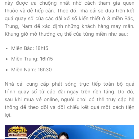
này được ưa chuộng nhất nhờ cách tham gia quen
thuộc và dễ tiếp cận. Theo đó, nhà cái sẽ dựa trên kết
quả quay số của các đài xổ số kiến thiết ở 3 miền Bắc,
Trung, Nam để xác định những khách hàng may mắn.
Khung giờ mở thưởng cụ thể của từng miền như sau:
Miền Bắc: 18h15
Miền Trung: 16h15
Miền Nam: 16h30
Nhà cái cung cấp phát sóng trực tiếp toàn bộ quá
trình quay số từ các đài ngay trên nền tảng. Do đó,
sau khi mua vé online, người chơi có thể truy cập hệ
thống để theo dõi và đối chiếu kết quả một cách tiện
lợi.